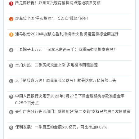
所见即所得！郑州首批现房销售试点落地项目亮相
炒车位全国“星火燎原”，长沙立“规矩”说不！
迪马股份2020年报核心盈利持续增长 财务运营指标全面提升
一套院子上万元 一间双人房两三千：京郊民宿价格虚高吗？
土拍火热、二手房成交量上涨 多地楼市回暖加速
大手笔接盘万达！原董事长又落马！就是这家万亿保险巨头
中国人民银行决定于2023年3月27日下调金融机构存款准备金率
0.25个百分点
央行广东分行等四部门：继续用好“第二支箭”支持民营房企发债融资
保利发展：一季度签约金额630亿元，同比增加0.07%