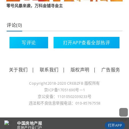
近一年时间，万科市值已经蒸发超500亿元，股价创近
零号风暴来袭，万科金铺寻金主
十年新低。
此前，有市场消息称，万科或将通过“市场化方式”处理
评论(0)
其债务问题。对此，万科方面并未作出回应，但在一些
写评论
打开APP查看全部热评
市场人士看来，浦发银行此次召集持有人会议，被视为
将这一猜测推向现实的关键一步。
汇生国际资本总裁黄立冲在接受中国房地产报记者采访
关于我们
|
联系我们
|
版权声明
|
广告服务
时表示，浦发银行牵头召开“22万科MTN004”持有人会
Copyright2018-2020 CREBZFB 版权所有
议，本质上就是在启动一笔中期票据的市场化重组程
京ICP备17051690号－1
序，但目前只是“程序开启”而不是“方案落地”。
京公安备：11010502039233号
违法和不良信息举报电话：010-85767558
黄立冲进一步分析称，通过召开持有人会议讨论展期，
而不是行政命令强制展期，形式上符合监管一贯强调的
TOP
中国房地产报
“市场化、法治化”路径。可以说，这是市场化处理万科
打开APP
房地产行业门户