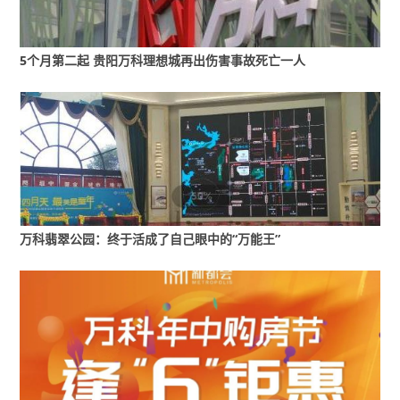
示，该笔债券债项余额20亿元，票面利率3%，原定于
2025年12月15日兑付本金。
5个月第二起 贵阳万科理想城再出伤害事故死亡一人
中国房地产报记者就债券展期事宜向万科集团相关人士
求证，对方未予置评，仅表示“以银行公告为准”。然
而，不少市场人士普遍认为，这一举动意味着万科公开
债务的兑付压力进入市场化处置阶段。
股债波动下的“缓冲期”与“双刃剑”
万科翡翠公园：终于活成了自己眼中的“万能王”
就在浦发银行公告发布同日，万科多只境内债券出现大
幅下跌，其中“22万科02”“21万科04”等债券甚至因盘中
跌超30%而临停。虽然截至当日债券市场收盘，几只债
券探底回弹，跌幅收窄，但普遍下跌幅度在7%以上。
相比之下，万科股票虽下跌幅度不大，但据wind显示，