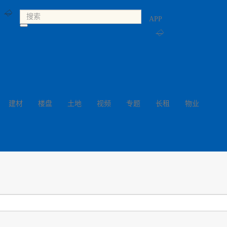
◇
APP
◇
建材
楼盘
土地
视频
专题
长租
物业