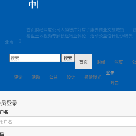
首页
财经
深度
公司
人物
智库
好房子
康养
商业
文旅
城镇
楼盘
土地
视频
专题
长租
物业
评论
活动
公益
设计
投诉曝光
北京
(current)
首页
财经
深度
登录
评论
活动
公益
设计
投诉曝光
登录
会员登录
户名
码