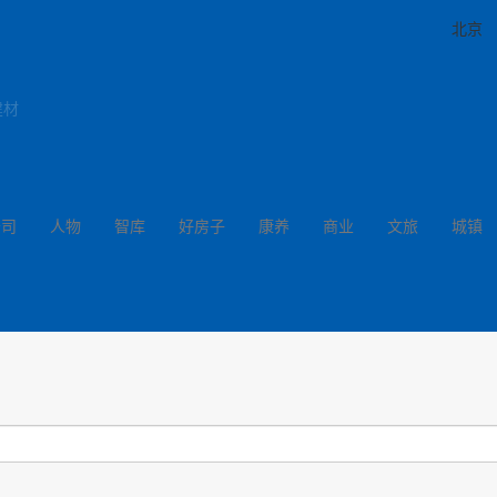
北京
建材
公司
人物
智库
好房子
康养
商业
文旅
城镇