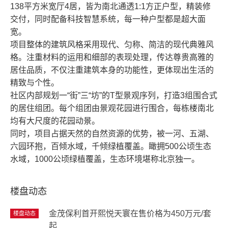
138平方米宽厅4居，皆为南北通透1:1方正户型，精装修
交付，同时配备科技智慧系统，每一种户型都是超大面
宽。
项目整体的建筑风格采用现代、匀称、简洁的现代典雅风
格。注重材料的运用和细部的表现处理，传达尊贵高雅的
居住品质，不仅注重建筑本身的功能性，更体现出生活的
精致与个性。
社区内部规划一“街”三“坊”的T型景观序列，打造3组围合式
的居住组团。每个组团由景观花园进行围合，每栋楼南北
均有大尺度的花园动景。
同时，项目占据天然的自然资源的优势，被一河、五湖、
六园环抱，百倾水域，千倾绿植覆盖。瞰拥500公顷生态
水域，1000公顷绿植覆盖，生态环境堪称北京独一。
楼盘动态
金茂保利首开熙悦天寰在售价格为450万元/套
楼盘动态
起