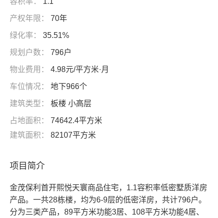
容积率：
1.1
产权年限：
70年
绿化率：
35.51%
规划户数：
796户
物业费用：
4.98元/平方米·月
车位情况：
地下966个
建筑类型：
板楼 小高层
占地面积：
74642.4平方米
建筑面积：
82107平方米
项目简介
金茂保利首开熙悦天寰商品住宅，1.1容积率低密墅质洋房
产品。一共28栋楼，均为6-9层的低密洋房，共计796户。
分为三类产品，89平方米功能3居、108平方米功能4居、