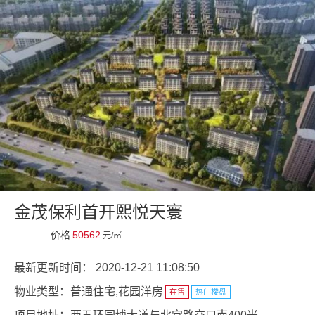
金茂保利首开熙悦天寰
价格
50562
元/㎡
最新更新时间：
2020-12-21 11:08:50
物业类型：
普通住宅,花园洋房
在售
热门楼盘