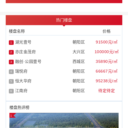
热门楼盘
楼盘名称
价格
湖光壹号
朝阳区
91500元/㎡
1
亦庄金茂府
大兴区
100000元/㎡
2
融创·公园壹号
西城区
35890元/㎡
3
瑞悦府
朝阳区
66667元/㎡
4
恒大华府
朝阳区
95238元/㎡
5
江南府
朝阳区
待定待定
6
楼盘热评榜