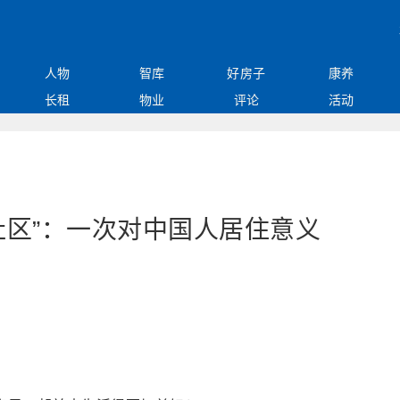
人物
智库
好房子
康养
长租
物业
评论
活动
好社区”：一次对中国人居住意义