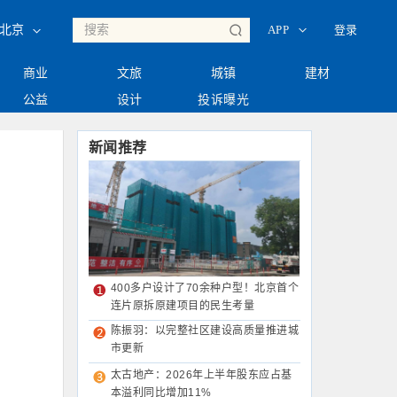
◇
◇
登录
北京
APP
商业
文旅
城镇
建材
公益
设计
投诉曝光
新闻推荐
400多户设计了70余种户型！北京首个
连片原拆原建项目的民生考量
陈振羽：以完整社区建设高质量推进城
市更新
太古地产：2026年上半年股东应占基
本溢利同比增加11%