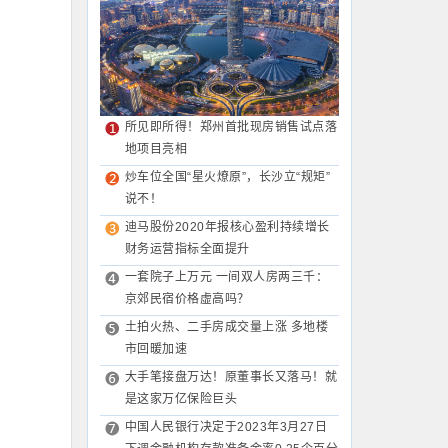
所见即所得！郑州首批现房销售试点落
地项目亮相
炒车位全国“星火燎原”，长沙立“规矩”
说不！
迪马股份2020年报核心盈利持续增长
财务运营指标全面提升
一套院子上万元 一间双人房两三千：
京郊民宿价格虚高吗？
土拍火热、二手房成交量上涨 多地楼
市回暖加速
大手笔接盘万达！原董事长又落马！就
是这家万亿保险巨头
中国人民银行决定于2023年3月27日