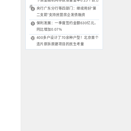
下调金融机构存款准备金率0.25个百分
点
央行广东分行等四部门：继续用好“第
二支箭”支持民营房企发债融资
保利发展：一季度签约金额630亿元，
同比增加0.07%
400多户设计了70余种户型！北京首个
连片原拆原建项目的民生考量