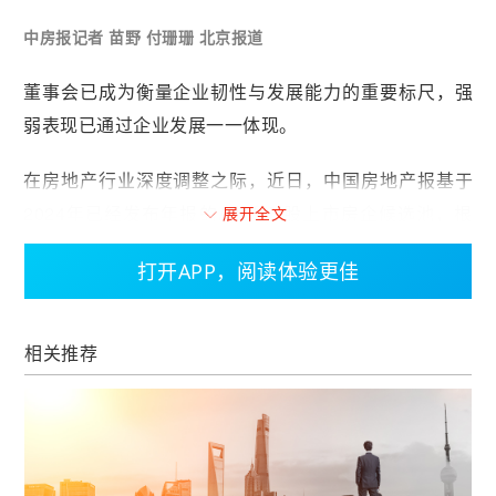
中房报记者 苗野 付珊珊 北京报道
董事会已成为衡量企业韧性与发展能力的重要标尺，强
弱表现已通过企业发展一一体现。
在房地产行业深度调整之际，近日，中国房地产报基于
2024年已经发布年报的A股和H股上市房企候选池，根
展开全文
据企业整体经营表现、应对风险能力、董事会构成质量
打开APP，阅读体验更佳
与多样性及未来发展潜能，通过对净资产收益率、市值
增长率、营收增长率、董事会构成质量与多样性等核心
维度进行科学测算，研究推出了“2024年度中国上市房
相关推荐
企最佳董事会TOP30”榜单。
从各项数据指标来看，2024年房企董事会表现呈现“强
者恒强”特征，在“2024年度中国上市房企最佳董事会