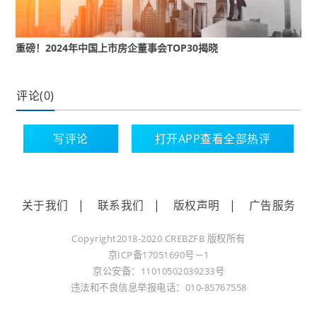
TOP30”榜单中，央企、国企及混合所有制企业持续主导
行业格局，占比超七成。榜单最终结果精确至小数点后
两位，满分基准为1。数据显示，2024年房企董事会综
重磅！2024年中国上市房企董事会TOP30揭晓
合指数平均值为0.76，较2023年略有下滑，反映了房地
产行业仍在深度调整中寻找平衡。
评论(0)
治理革新成突围关键。在“2024年度中国上市房企最佳
写评论
打开APP查看全部热评
董事会TOP30”榜单中，董事会综合指数在0.9以上的有3
家房企，比2023年少了3家，华润置地、中海、保利发
展凭借稳健的财务表现与治理结构优化拿下前三甲。
关于我们
|
联系我们
|
版权声明
|
广告服务
综合来看，华润置地虽市值缩水17.7%，但营收逆势增
Copyright2018-2020 CREBZFB 版权所有
长11%，为TOP3中唯一正增长企业，也是TOP30房企
京ICP备17051690号－1
中营收增速第三的企业，其董事会规模最大，独董占比
京公安备：11010502039233号
41.7%，治理透明度较高，稳居第一位置。中海地产和
违法和不良信息举报电话：010-85767558
保利发展紧随其后，位列二三名。中海凭借财务自律与