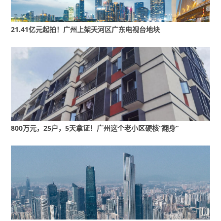
内的二手住宅，楼龄不限。房产权属要清晰、无
抵押查封、无安全隐患。
21.41亿元起拍！广州上架天河区广东电视台地块
2.关于置换流程
居民通过“穗安居”微信服务号线上报名，或现场提
800万元，25户，5天拿证！广州这个老小区硬核“翻身”
交报名资料，安居集团负责审核、评估、交易等
全流程服务。收购价格以市场成交价为参考，采
用“两次评估+协商确认”机制，通过第三方专业机
构初次询价评估及复核评估，与居民协商确定收
购价格，确保公正合理。居民须在二手住宅交易
后180个自然日内购买位于广州市行政区域内的新
建商品住宅。