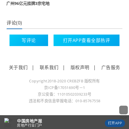
广州96亿元挂牌3宗宅地
评论(0)
3.关于资金安全
写评论
打开APP查看全部热评
旧房收购款全额由银行专用账户托管，定向用于
购买新房，确保“卖旧买新”全流程“专款专用”，路
关于我们
|
联系我们
|
版权声明
|
广告服务
径透明。
Copyright2018-2020 CREBZFB 版权所有
京ICP备17051690号－1
京公安备：11010502039233号
“卖旧买新”是有温度、有力度的民生实事，更是激
违法和不良信息举报电话：010-85767558
活市场的交易模式创新。收购后的旧房将优先用
于保障性住房、人才公寓等用途，重点服务新市
TOP
民、青年人等群体的住房需求，以及城市自主更
中国房地产报
打开APP
房地产行业门户