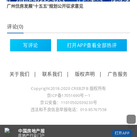
广州住房发展“十五五”规划公开征求意见
科技创新与产业升级提速，支持“四好”相关科研攻
评论(0)
关与成果转化，推动建筑绿色低碳转型，推广绿
色建材与“建筑+光伏”应用，培育现代化建筑产业
写评论
打开APP查看全部热评
链，让新技术、新材料赋能住房品质提升。
关于我们
|
联系我们
|
版权声明
|
广告服务
广州将通过市级统筹、部门联动、全民参与，凝
Copyright2018-2020 CREBZFB 版权所有
聚共建合力，打造宜居宜业的城市人居新样板，
京ICP备17051690号－1
切实提升市民居住获得感与幸福感。
京公安备：11010502039233号
违法和不良信息举报电话：010-85767558
TOP
中国房地产报
打开APP
房地产行业门户