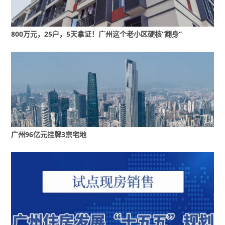
集。
800万元，25户，5天拿证！广州这个老小区硬核“翻身”
全流程管控机制持续健全，土地出让、设计、施
工、验收各环节嵌入“好房子”要求，搭建智慧监管
平台，落实建设单位质量首要责任，推进房屋体
检、安全管理资金、质量安全保险三项制度试
点，提升物业服务与应急处置能力。
广州96亿元挂牌3宗宅地
政策与金融支持加码，探索税费优惠、审批便利
化等举措，发展全过程咨询与建筑师负责制；金
融机构为“好房子”提供多元服务，公积金支持缴存
人购买“好房子”，同时优化公共服务设施布局，精
准配置全生命周期服务设施。