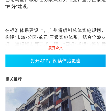
“四好”建设。
在标准体系建设上，广州将编制总体实施规划，
构建“市域-分区-单元”三级实施体系，结合全龄友
好、海绵城市等要求，建立“四好”指标与评价标
展开全文
准，探索“评星定级”机制，完善智能建造、绿色低
碳等技术指引，修订装配式建筑评价标准，推行
打开APP，阅读体验更佳
BIM标准化设计。
相关推荐
试点示范同步推进，支持海珠、天河、白云等区
创建试点区，打造标杆项目与“好房子”科技公园；
新建住房打造不少于20个样板项目，老房子改造
试点不少于10个，同步开展设计竞赛、发布案例